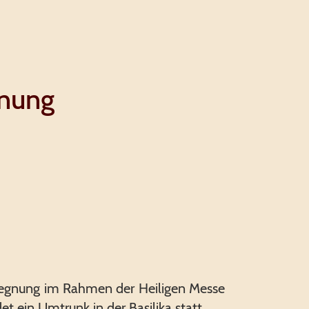
nung
egnung im Rahmen der Heiligen Messe
det ein Umtrunk in der Basilika statt.